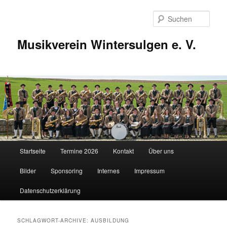
Zum
Zum
Inhalt
sekundären
Such
wechseln
Inhalt
wechseln
Musikverein Wintersulgen e. V.
Hauptmenü
Startseite
Termine 2026
Kontakt
Über uns
Bilder
Sponsoring
Internes
Impressum
Datenschutzerklärung
SCHLAGWORT-ARCHIVE:
AUSBILDUNG