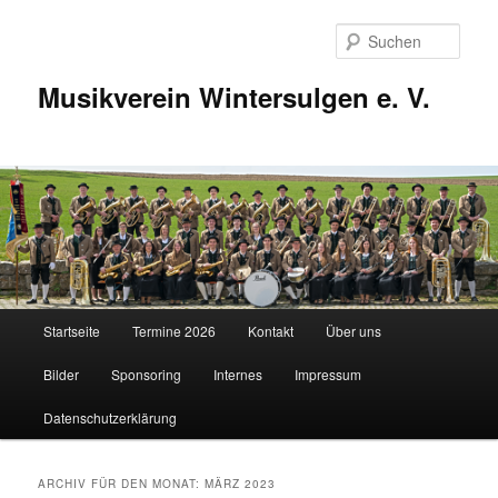
Zum
Zum
Inhalt
sekundären
Such
wechseln
Inhalt
wechseln
Musikverein Wintersulgen e. V.
Hauptmenü
Startseite
Termine 2026
Kontakt
Über uns
Bilder
Sponsoring
Internes
Impressum
Datenschutzerklärung
ARCHIV FÜR DEN MONAT:
MÄRZ 2023