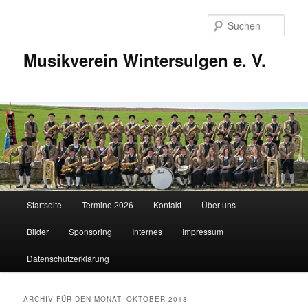
Zum
Zum
Inhalt
sekundären
Such
wechseln
Inhalt
wechseln
Musikverein Wintersulgen e. V.
Hauptmenü
Startseite
Termine 2026
Kontakt
Über uns
Bilder
Sponsoring
Internes
Impressum
Datenschutzerklärung
ARCHIV FÜR DEN MONAT:
OKTOBER 2018