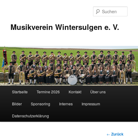
Zum
Inhalt
Such
wechseln
Musikverein Wintersulgen e. V.
Hauptmenü
Startseite
Termine 2026
Kontakt
Über uns
Bilder
Sponsoring
Internes
Impressum
Datenschutzerklärung
Beitragsnavigatio
←
Zurück