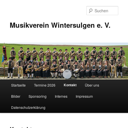
Zum
Inhalt
Such
wechseln
Musikverein Wintersulgen e. V.
Hauptmenü
Kontakt
Startseite
Termine 2026
Über uns
Bilder
Sponsoring
Internes
Impressum
Datenschutzerklärung