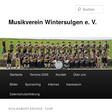
Zum
Zum
Inhalt
sekundären
Such
wechseln
Inhalt
wechseln
Musikverein Wintersulgen e. V.
Hauptmenü
Startseite
Termine 2026
Kontakt
Über uns
Bilder
Sponsoring
Internes
Impressum
Datenschutzerklärung
SCHLAGWORT-ARCHIVE:
TOUR