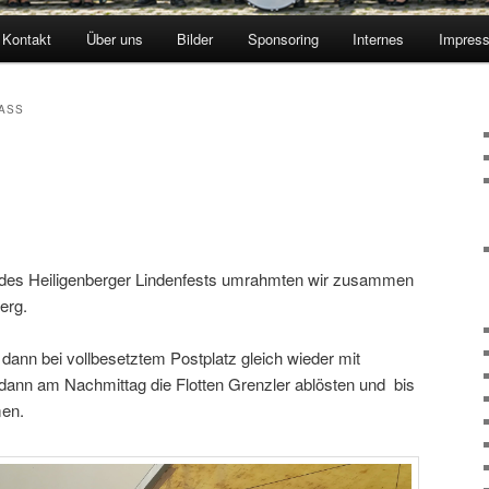
Kontakt
Über uns
Bilder
Sponsoring
Internes
Impres
LASS
 des Heiligenberger Lindenfests umrahmten wir zusammen
erg.
dann bei vollbesetztem Postplatz gleich wieder mit
dann am Nachmittag die Flotten Grenzler ablösten und bis
men.