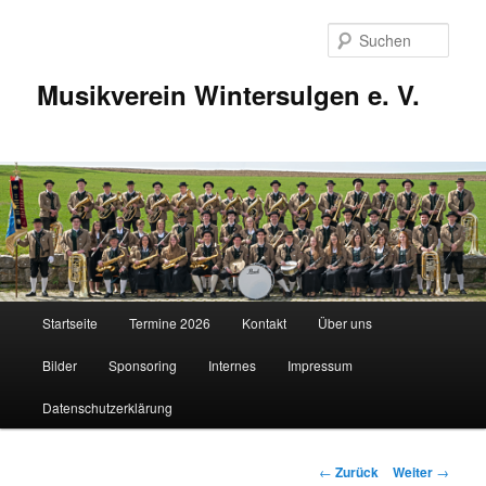
Zum
Inhalt
Such
wechseln
Musikverein Wintersulgen e. V.
Hauptmenü
Startseite
Termine 2026
Kontakt
Über uns
Bilder
Sponsoring
Internes
Impressum
Datenschutzerklärung
Beitragsnavigation
←
Zurück
Weiter
→