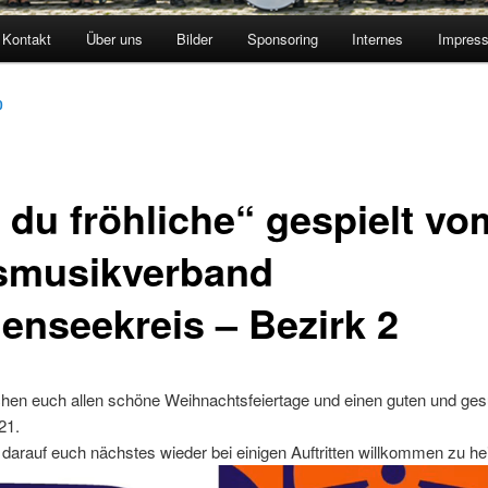
Kontakt
Über uns
Bilder
Sponsoring
Internes
Impres
0
 du fröhliche“ gespielt vo
smusikverband
enseekreis – Bezirk 2
hen euch allen schöne Weihnachtsfeiertage und einen guten und ge
21.
 darauf euch nächstes wieder bei einigen Auftritten willkommen zu he