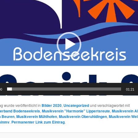
00
01:21
ag wurde veröffentlicht in
Bilder 2020
,
Uncategorized
und verschlagwortet mit
erband Bodenseekreis
,
Musikverein "Harmonie" Lippertsreute
,
Musikverein Al
n Beuren
,
Musikverein Mühlhofen
,
Musikverein Oberuhldingen
,
Musikverein Wei
minmv
.
Permanenter Link zum Eintrag
.