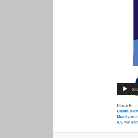
Player
00:
Dieser Eintr
Blasmusikv
Musikverei
e.V.
von
ad