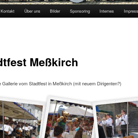
Kontakt
Über uns
Bilder
Sponsoring
Internes
Impres
dtfest Meßkirch
e Gallerie vom Stadtfest in Meßkirch (mit neuem Dirigenten?)